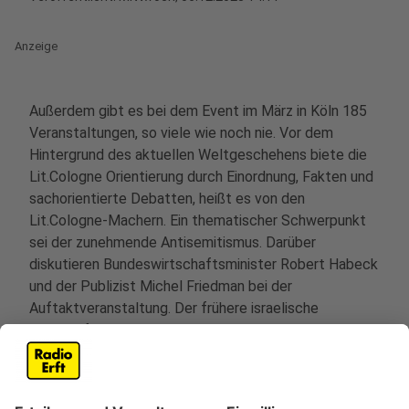
Anzeige
Außerdem gibt es bei dem Event im März in Köln 185
Veranstaltungen, so viele wie noch nie. Vor dem
Hintergrund des aktuellen Weltgeschehens biete die
Lit.Cologne Orientierung durch Einordnung, Fakten und
sachorientierte Debatten, heißt es von den
Lit.Cologne-Machern. Ein thematischer Schwerpunkt
sei der zunehmende Antisemitismus. Darüber
diskutieren Bundeswirtschaftsminister Robert Habeck
und der Publizist Michel Friedman bei der
Auftaktveranstaltung. Der frühere israelische
Botschafter Avi Primor spricht über die Situation in
Nahost. Die Lit-Cologne ist vom 5. bis 17. März.
Anzeige