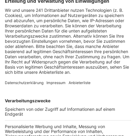
Viele Autoren und bekannte Bücher
Anzeige
Unter den zahlreichen Autorinnen und Autoren, die zu
Lesungen oder Diskussionen anreisen wollen, sind die
Australierin Suzie Miller, die südkoreanische
Schriftstellerin Han Kang und der Ire Paul Murray.
Krimi-Fans dürfen sich auf das schwedische
Erfolgsduo Michael Hjorth und Hans Rosenfeldt
freuen, die Autoren der „Sebastian Bergman“-Reihe.
Außerdem kommen Andreas Pflüger, Bernhard Schlink
und David Safier („Miss Merkel“), aber auch
Schauspieler wie der Dortmunder „Tatort“-Darsteller
Jörg Hartmann und sein Kollege vom „Polizeiruf 110“,
Charly Hübner.