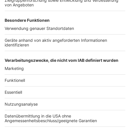
Fast 80 Veranstaltungen richten sich an Kinder und
Jugendliche. Auch die Lit.Kid.Cologne wird nach
Angaben der Organisatoren so politisch wie noch nie,
mit Themen wie Rechtspopulismus, Klimawandel und
Armut. Doch vor allem für die Jüngsten gibt es auch
viele Aufführungen zu fröhlichen Klassikern, etwa „Leo
Lausemaus“ und „Ritter Rost“. Schauspielerin Anke
Engelke liest aus ihrer modernen Adaption der
berühmten „Häschenschule“.
Anzeige
Anzeige