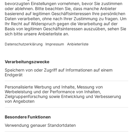
Anzeige
Bislang ist der Mann noch nicht identifiziert. Die Polizei
hat eine Mordkommission eingerichtet und eine
Obduktion angeordnet. Mit neuen Informationen
rechnen die Ermittler nicht vor Montagnachmittag.
Zeugen, die verdächtige Feststellungen gemacht
haben und/oder Hinweise geben können, werden
gebeten sich unter der Rufnummer 0221 229-0 oder
per E-Mail an
poststelle.koeln@polizei.nrw.de
bei den
Ermittlern des Kriminalkommissariats 11 zu melden.
Anzeige