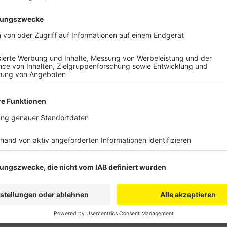
Freitag und Samstag war die Geduld der Reisenden 
In-Schaltern und vor der Sicherheitskontrolle zerrte
Wartenden quer durch die Terminals. Wer auf Toilett
rät der Flughafen, mindestens 2,5 bis drei Stunden 
die Lage besser aus, von Chaos keine Spur. Das ist
Radio-Erft-Reporter vor Ort. Schnell kann das Bild g
weiterhin mit einem deutlichen Zeitpuffer anreisen
gestrichen, zum Beispiel nach Bologna, London, Prag
Eurowings-Flüge.
Anzeige