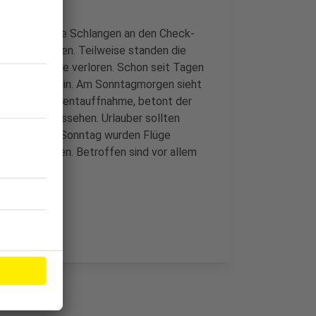
gefragt. Lange Schlangen an den Check-
n an den Nerven. Teilweise standen die
e wollte hatte verloren. Schon seit Tagen
früher da zu sein. Am Sonntagmorgen sieht
 aber eine Momentauffnahme, betont der
anz anders aussehen. Urlauber sollten
. Und auch am Sonntag wurden Flüge
 oder München. Betroffen sind vor allem