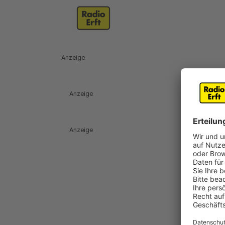
Anzeige
Anzeige
Anzeige