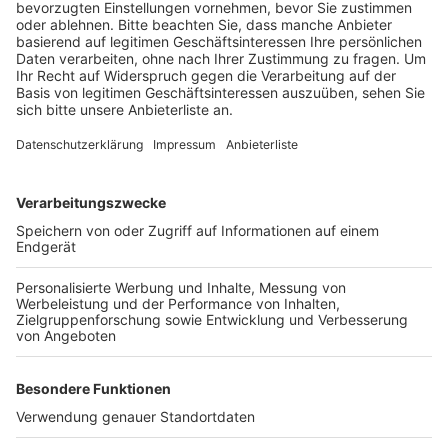
Anzeige
Wer Tickets kaufen will oder Hilfe vom Kundenservice
braucht, der kann sich ans Kundencenter der KVB an
der Haltestelle Neumarkt wenden. Weitere
Kundencentren gibt es am Ehrenfeldgürtel, am
Chlodwigplatz und in Mülheim am Wiener Platz. Am
Mittwoch sollen die Räume am Hauptbahnhof dann
laut der Kölner Verkehrsbetriebe fertig und wieder
geöffnet sein.
Anzeige