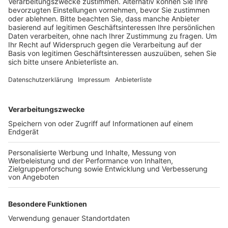
Fahrrad bis nach Berlin.
Veröffentlicht:
Freitag, 04.09.2020 07:25
Anzeige
Dabei geht es vorbei an klimarelevanten Orten wie
dem neuen Kohlekraftwerk in Datteln, aber auch bei
Landwirten, die unter der Klimakrise leiden. Außerdem
soll es Vorträge und Aktionen zu Themen rund um den
Klimawandel oder erneuerbare Energien geben. Die
Fahrraddemo startet im Rahmen der Kölner "Fridays
For Future" Demonstration um 12 Uhr auf der Kölner
Domplatte.
Anzeige