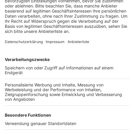
Anzeige
Der Name ist thailändisch und heißt übersetzt „die
Vertrauenswürdige“. Zur Wahl stand auch noch der
Name „Shaima“, was übersetzt „die Gutmütige“
bedeutet. Die Vorauswahl hatten die Elefantenpfleger
getroffen. An der Abstimmung zwischen den beiden
Namen beteiligten sich laut Zoo insgesamt knapp
10.000 Menschen.
Anzeige