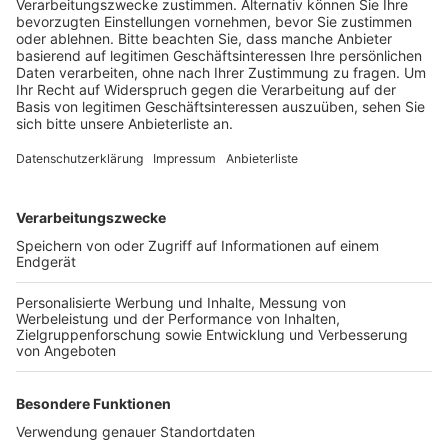
oder zurückgegeben werden.
Veröffentlicht:
Mittwoch, 16.11.2022 15:00
Anzeige
Wer sich nicht dran hält zahlt automatisch 20 Euro
Strafe. Nutzer des KVB-Leihrades können relativ
einfach sehen, ob sie in einer Sperrzone sind oder
nicht. Über dem Rückrad gibt es eine Lampe. Leuchtet
die Diode grün, ist alles okay. Leuchtet die Diode rot,
ist die Rückgabe dort ausgeschlossen. Sperrzonen
sind die Weihnachtsmärkte auf dem Roncalliplatz,
Alter Markt, Heumarkt, Neumarkt und Rudolfplatz
sowie deren Umfelder.
Anzeige