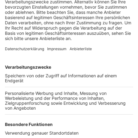
Adenauer-Ufer werden keine Spiele mehr gezeigt.
Veröffentlicht:
Montag, 08.07.2024 17:04
Anzeige
Deshalb baut die Stadt die Spezial Fläche dort am
Dienstag ab. Dafür wird das Konrad-Adenauer-Ufer
zwischen 10 und 20 Uhr gesperrt, betroffen ist der
Abschnitt zwischen der Goldgasse und dem Theodor-
Heuss-Ring. Die Fanzone auf dem Heumarkt bleibt
aber geöffnet, Fußballfans können dort die beiden
Halbfinalspiele und das Finale beim Public Viewing
schauen. Die Fanzone öffnet an den Spieltagen jeweils
um 14 Uhr.
Anzeige