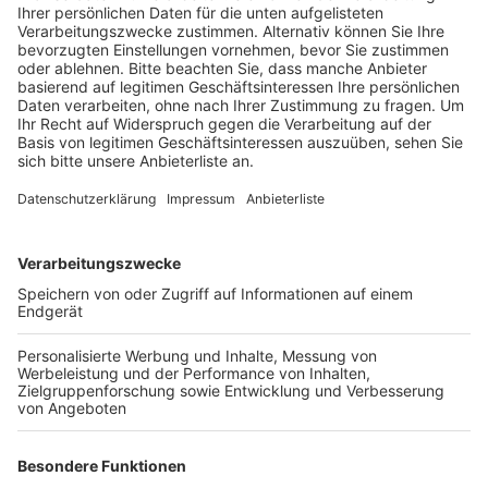
sich inzwischen auf einen 26- und einen 30 Jahre
alten Mann. Sie sollen ebenso wie der Getötete
Mitglieder eines mittlerweile aufgelösten Charters
der Hells Angels sein.
Veröffentlicht:
Freitag, 02.06.2023 16:17
Anzeige
Gegen sie wurden Haftbefehle wegen Mordes und
versuchtem Mordes erlassen. Die Kölner
Staatsanwaltschaft wird jetzt außerdem
internationale Haftbefehle beantragen, denn es
besteht der Verdacht, dass sich die beiden Männer ins
Ausland abgesetzt haben. Sie sollen am 27. Mai einen
35-Jährigen auf offener Straße mit einem Kopfschuss
getötet haben. Die Begleitung des Mannes wurde
durch einen Schuss lebensgefährlich am Hals verletzt.