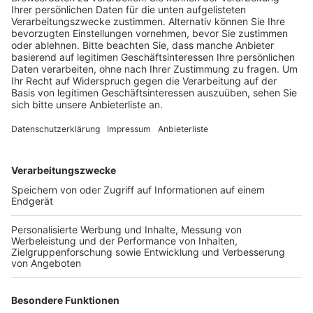
Beschäftigten in den städtischen Kitas nach und nach
ihre Arbeit niederlegen.
Am Dienstag wollen dann die Mitarbeiter in den
Kliniken der Stadt Köln und der LVR Klinik streiken,
genau wie bei einigen Versorgungsunternehmen. Zum
Beispiel bei RheinEnergie, den Kölner Stadtwerken und
RheinNetz.
Am Donnerstag weitet sich der Streik dann noch mal
aus: Dann sind Mitarbeiter bei der Stadt, dem
Jobcenter und den Kölnbädern aufgerufen, ihre Arbeit
niederzulegen. Auch bei der Kreissparkasse Köln soll
dann gestreikt werden.
Anzeige
Weitere Themen von Rhein und Erft
Anzeige