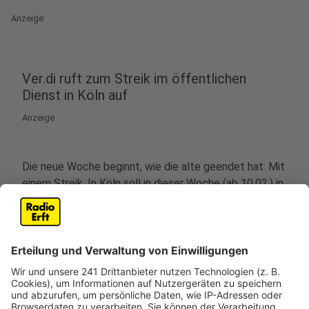
Anzeige
Ver.di ruft zum Streik im öffentlichen
Dienst in Köln auf
Anzeige
Die neue Woche beginnt, wie die alte geendet hat: Mit
einem Streik. In Köln soll in dieser Woche (ab 10.02.) in
verschiedenen Bereichen des öffentlichen Diensts
gestreikt werden. Dazu aufgerufen hat die
Gewerkschaft ver.di., Hintergrund ist der Tarifstreik, in
der erste Verhandlungsrunde konnte keine Einigung
erzielt werden.
Ab Montag, bis einschließlich Mittwoch, sollen die