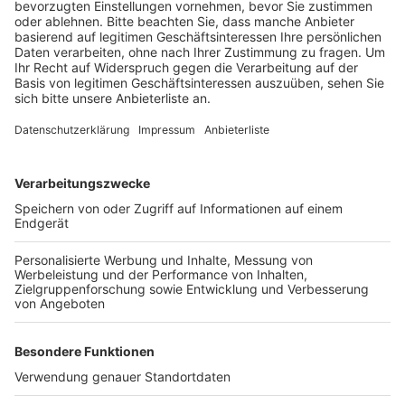
Anzeige
Der junge Mann soll einem Schüler eine Waffe an den
Kopf gehalten haben. Vorsorglich sperrte die Polizei
den Bereich ab und durchsuchte die Schule.
Seelsorger und Einsatzkräfte der Psychosozialen
Unterstützung kümmerten sich um die Schüler und
deren Eltern. Kurz darauf gab es Entwarnung. Beide
jungen Männer hatten das Schulgelände offenbar kurz
nach dem Notruf des Lehrers verlassen.
Anzeige