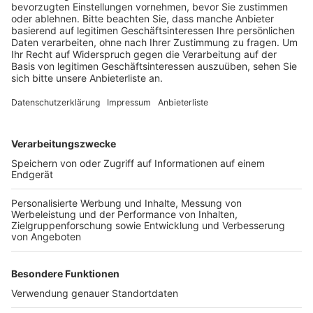
Glasscheibe an der KVB-Haltestelle verätzt.
Veröffentlicht:
Mittwoch, 01.07.2020 12:34
Anzeige
Ein KVB-Mitarbeiter kam vorsichtshalber ins
Krankenhaus. Ob der KVB-Mitarbeiter die Flüssigkeit
berührt hat, ist noch unklar, genauso um welchen Stoff
es sich genau handelt. Offenbar hat es in der letzten
Zeit bereits häufiger solche Säure-Attacken auf
Oberflächen in Köln gegeben, sagte die Polizei.
Anzeige