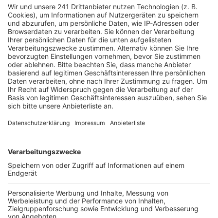
genug in der Hand hat, um die AFD als
Verdachtsfall einzustufen. Damit könnten auch
Telefone abgehört werden oder V-Leute auf die
AfD angesetzt werden.
Veröffentlicht:
Dienstag, 08.03.2022 09:00
Anzeige
Die AfD wirft dem Verfassungsschutz vor, sich
innenpolitisch instrumentalisieren zu lassen. Die
Entscheidung ist innenpolitisch heikel, denn die AfD ist
in allen Landtagen sowie im Bundestag vertreten.
Entsprechend groß ist das bundesweite Interesse an
dem Verfahren. Um es allen Zuschauern und
Journalisten zu ermöglichen die mündliche
Verhandlung zu verfolgen, ist das Verwaltungsgericht
in den Kristallsaal der Koelnmesse nach Deutz