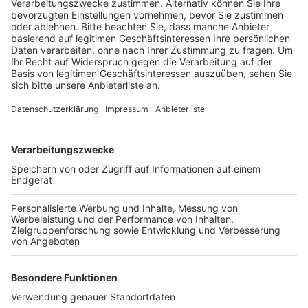
Veröffentlicht:
Freitag, 29.07.2022 08:15
Anzeige
Eines davon wurde Ende Juni in Siegburg gestohlen
und nach dem Überfall angezündet – das andere
nutzen die Unbekannten zur Flucht. Die Polizei verteilt
jetzt Fahndungsplakate mit Hinweisen zu einem
gestohlenen Kennzeichen und einem auffälligen
Werbeaufkleber. Am letzten Freitag hatten die Männer
den Geldtransporter ausgebremst und vergeblich
versucht, ins Innere zu kommen. Daraufhin gaben sie
etliche Schüsse auf den gepanzerten Wagen ab und
flüchteten ohne Beute.
Anzeige