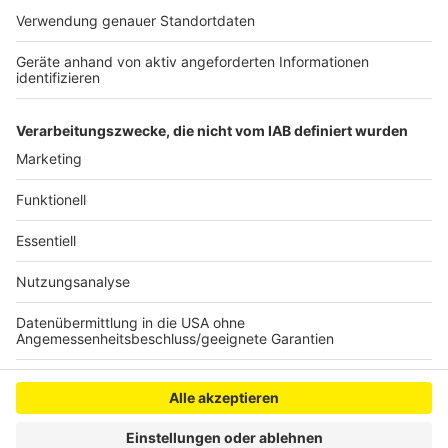
Betroffenen sexuellen Missbrauchs mithilfe einer PR-
Agentur instrumentalisiert zu haben. Er selbst
bestreitet das.
Anzeige
Anzeige
Anzeige
Anzeige