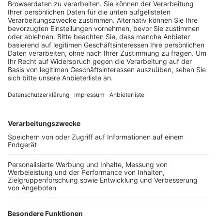
Veröffentlicht:
Montag, 05.09.2022 16:27
Anzeige
Denn es haben so viele Delegierte ihre Teilnahme für
die heutige Sitzung abgesagt, dass das Gremium nicht
mehr beschlussfähig ist. Kardinal Woelki wird die
Sitzung heute Abend daher nur formal eröffnen und sie
dann mit dieser Feststellung wieder schließen, heißt
es vom Erzbistum. Der Vorsitzende der
Laienvertretung, Kurzbach, begründete den Boykott
damit, dass die Spitze des Erzbistums die Diskussion
über die jüngsten Vorwürfe gegen Woelki absichtlich
klein halten wolle. So habe es Woelkis Stellvertreter
verpasst, das Thema für die heutige Sitzung auf die
Tagesordnung zu setzen. Woelki war zuletzt unter
anderem vorgeworfen worden, den Beirat von