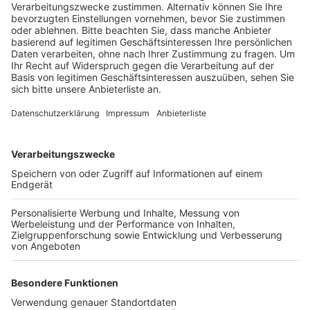
nach Angaben der Polizei dabei lebensgefährlich
verletzt worden.
Veröffentlicht:
Freitag, 16.06.2023 08:12
Anzeige
Nach ersten Erkenntnissen soll die 82-Jährige die
Venloer Straße überquert haben und dabei von einem
stadtauswärts fahrenden VW einer 65-Jährigen
Kölnerin erfasst worden sein. Das Kölner VU-Team ist
zur Spurensicherung im Einsatz. Auf Grund von
Zeugenangaben prüfen die Ermittler, ob die Seniorin an
der Fußgängerampel bei "Rot" die Venloer Straße
betreten haben könnte. Die Venloer Straße ist aktuell
für die Unfallaufnahme in beide Richtungen gesperrt.
Anzeige