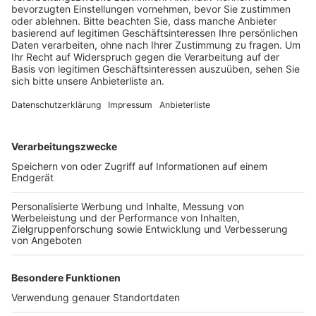
Anzeige
Die Stadt will sie im nächsten Frühjahr ausweisen, das
hat der Stadtrat entschieden. Die beiden Badestellen
sind in der Badesaison zwischen dem 1. Mai und dem
30. September 2024 nutzbar. An den übrigen
Bereichen bleibt, mit Ausnahme des Strandbads
„Blackfoot Beach“, wie schon in den vergangenen rund
30 Jahren das Baden verboten. Die Badestellen sind
nicht überwacht, das Schwimmen erfolgt auf eigene
Gefahr.
Anzeige