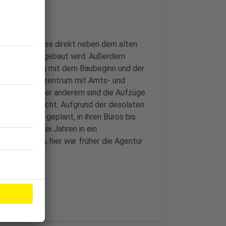
abei bleibt, dass direkt neben dem alten
Landgericht gebaut wird. Außerdem
andesregierung mit dem Baubeginn und der
d: das Justizzentrum mit Amts- und
 marode. Unter anderem sind die Aufzüge
Asbest verseucht. Aufgrund der desolaten
s nicht wie geplant, in ihren Büros bis
stens in zwei Jahren in ein
e entstehen, hier war früher die Agentur