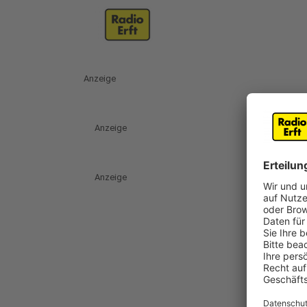
Anzeige
Anzeige
Anzeige