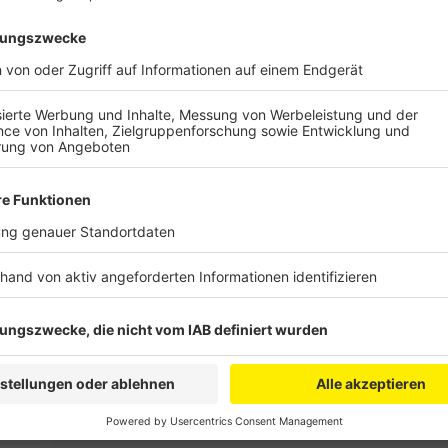
Anzeige
In einer Kleinen Anfrage erkundigen sie sich, ob es d
Hochhaus ein neues Gebäude für das Amts- und das 
hätten sie gerne Informationen darüber, wann die L
Fertigstellung des Neubaus rechnet. Zum Hintergrun
Landgericht ist in die Jahre gekommen und komplett
defekt, die Toiletten verdreckt und die Wände mit 
Situation können die Beschäftigten des Justizzentrum
zum Bezug des Neubaus bleiben, sondern sollen späte
Übergangsquartier ziehen. Das soll im Nachbargebäud
für Arbeit untergebracht.
Anzeige