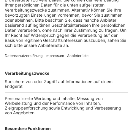
Veröffentlicht:
Mittwoch, 26.08.2020 14:49
Anzeige
Sie wurde unter Ausschluss der Öffentlichkeit
befragt. Ihr Mann soll neben anderen Kindern auch
seine eigene 2017 geborene Tochter bereits kurz nach
der Geburt schwer sexuell missbraucht haben soll.
Unter Tränen hat auch der Bruder des Angeklagten
ausgesagt. Die Befragung des jüngeren Bruders gab
Einblicke in ein zerrüttetes Familienleben. Missbrauch
und Gewalt scheint sich dabei wie ein roter Faden
durch die Familiengeschichte zu ziehen. Schon die
gemeinsame Mutter war wahrscheinlich in ihrer
Kindheit selbst Opfer. Ein Großvater, der
möglicherweise ein Täter war. Eine Cousine, die am
Mittwochnachmittag – ebenfalls unter Ausschluss der