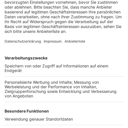
SpVgg Greuther Fürth am Freitagabend sagt er,
dass das erste Ziel der Klassenerhalt bleibe.
Veröffentlicht:
Mittwoch, 29.09.2021 15:04
Anzeige
Fürth sei damit ein direkter Konkurrent. Bei einem Sieg
hätte der 1. FC Köln nach sieben Spieltagen zwölf
Punkte. Derzeit rangieren die Kölner mit nur einer
Niederlage aus sechs Partien auf Platz sechs.
Allerdings gab es zuletzt dreimal in Folge ein 1:1.
Anzeige