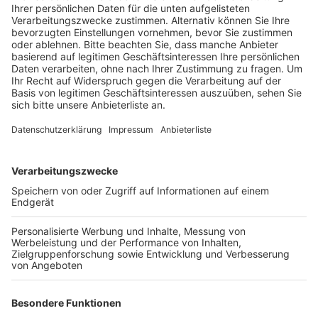
Anzeige
Das hohe Verkehrsaufkommen und die vielen Besucher
waren insgesamt in diesem Weihnachtsgeschäft gut
beherrschbar, heißt es. So sind zum Beispiel über 720
Reisebusse direkt nach Deutz an die Messe
umgeleitet worden, um die Innenstadt zu entlasten.
Die Besucher konnten dann mit dem Bus zum
Heumarkt fahren und dieser Shuttle-Service über die
einseitig gesperrte Deutzer Brücke hat reibungslos
geklappt, so die Stadt. Und weils so gut lief, ist die
Sperrung der Brücke samstags noch mal um zwei
Stunden bis 20 Uhr verlängert worden. Außerdem
haben viele Autofahrer wie empfohlen außerhalb
geparkt und dann öffentliche Verkehrsmittel genutzt.
So waren das Parkhaus an der Lanxess-Arena und zum