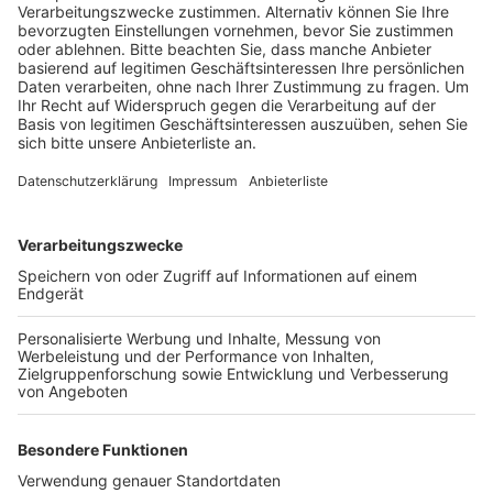
ein Unbekannter Dienstagmorgen die Schlafsäcke
und persönlichen Habseligkeiten übergossen.
Veröffentlicht:
Donnerstag, 11.11.2021 12:07
Anzeige
Gegen fünf Uhr hatten die beiden Obdachlosen an
einem Treppenabgang zur U-Bahn geschlafen, als sie
den Verdächtigen bemerkten, der sofort flüchtete.
Seit September sind der Polizei mindestens zehn
vergleichbare Fälle gemeldet worden – bislang
überwiegend in der linksrheinischen Innenstadt. Dort
wurden immer wieder Obdachlose nachts mit Farbe
übergossen. Die Polizei hat eine Ermittlungsgruppe
eingerichtet und bittet weiter um Zeugenhinweise.
Anzeige