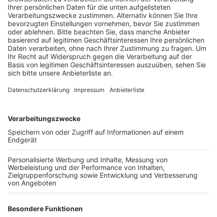
wollen, dass ihre Kinder wieder jeden Tag zur
Schule gehen können.
Veröffentlicht:
Freitag, 05.06.2020 06:41
Anzeige
Eine der Klägerinnen ist Nathalie Mahmoudi aus Köln.
Sie macht sich Sorgen um die Zukunft ihrer Kinder.
Sowohl ich, als auch mein Mann sind voll
berufstätig und wir versuchen natürlich die
Kinder zu unterstützen, aber das ist nur sehr
eingeschränkt möglich und deutlich weniger als
die Kinder sonst bekommen hätten. Das sehe ich
dauerhaft schon als problematisch.