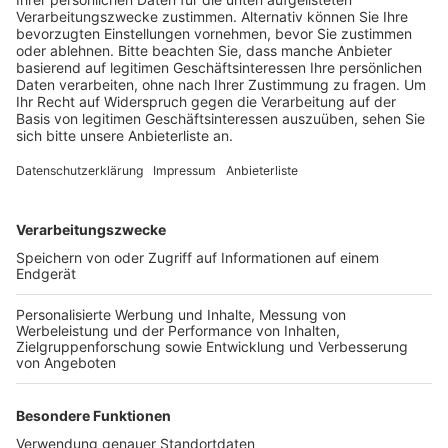
Veröffentlicht:
Freitag, 09.06.2023 13:57
Anzeige
Dabei geht es darum, dass Tische nicht stundenlang
geblockt werden, sondern neu vergeben werden
können. Diese Ansagen gibt es von Gastronomen zum
Beispiel in München, Berlin, Hamburg und auch in Köln.
Die Gäste sind geteilter Meinung. Einige finden die
Regelung gut. Andere wollen selber entscheiden, wann
und wie lange sie essen und trinken wollen. Aktuell
gibt es eine Zunahme dieser Zeitfenster-Regelung.
Von einer flächendeckenden Verbreitung könne man
noch nicht sprechen, so ein Dehoga-Sprecher auf
Nachfrage. Probleme oder Beschwerden habe es
diesbezüglich noch keine gegeben.