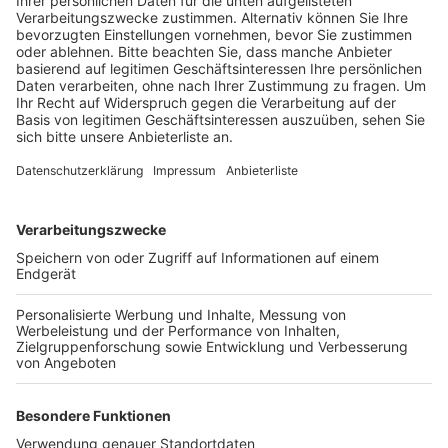
Veröffentlicht:
Dienstag, 09.01.2024 18:21
Anzeige
Die 14 junge Männer und eine Frau zwischen 17 und 22
Jahren sollen für Einbrüche in mindestens 38 Schulen
und Kitas in Köln und dem Umland verantwortlich sein.
Geklaut wurden vor allem Lernmittel wie Tablets,
Laptops und Tresore. Bei den Durchsuchungen wurden
nach Polizeiangaben Tablets und Handys gefunden,
außerdem eine Waffe und geringe Mengen Marihuana
und Kokain. Seit Oktober laufen die Ermittlungen
gegen die Bande. Bereits am Donnerstag hatte
Diensthund "Sam" drei Männer nach einem Einbruch in
eine Schule im Stadtteil Immendorf auf frischer Tat
gestellt. Nach derzeitigem Ermittlungen sollen zwei
von ihnen zu der Einbrecherbande gehören.