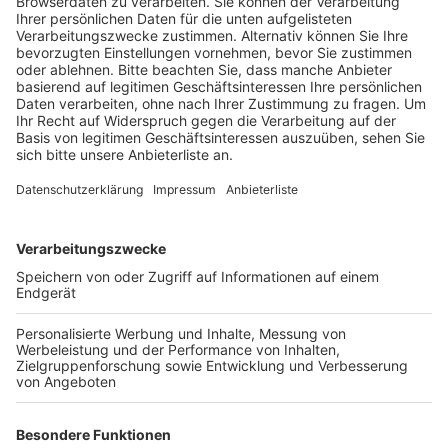
eine weitere PR-Aktion der Beschäftigten.
Veröffentlicht:
Montag, 04.07.2022 15:09
Anzeige
In der Agneskirche haben sie zusammen mit Kollegen
und Kolleginnen aus ganz NRW ein Buch mit hunderten
Erfahrungsberichten vorgestellt. Die Einblicke
zeichnen ein dramatisches und sehr persönliches,
emotionales Bild der Lage: Die Pflegekräfte haben oft
kaum Zeit, um sich richtig um die Patienten zu
kümmern, Todesfälle können den Angehörigen teils
nicht in Ruhe übermittelt werden – und wenn sie
selbst im Schwesternzimmer psychisch am Ende sind
und weinen, hat auch keiner aus dem Team Zeit, um sie
zu trösten. Und zu Hause nach Schichtende
abschalten und vergessen – das gehe auch nicht,