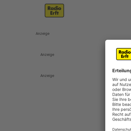
Anzeige
Anzeige
Anzeige