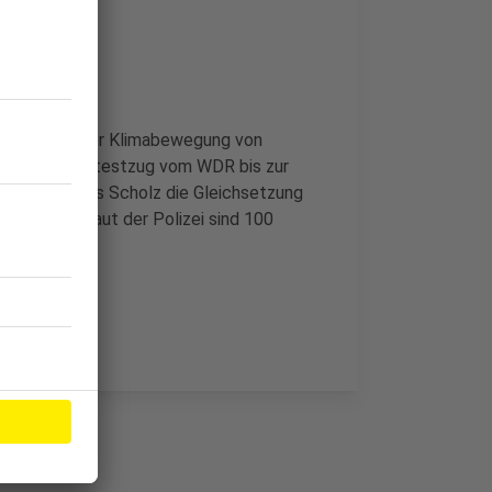
rgleich mit der Klimabewegung von
t ist ein Protestzug vom WDR bis zur
orfdern, dass Scholz die Gleichsetzung
cknimmt . Laut der Polizei sind 100