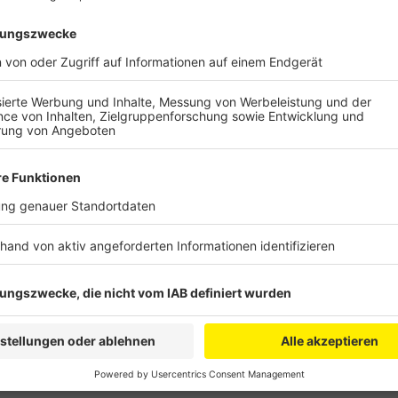
Veröffentlicht:
Dienstag, 31.05.2022 16:09
Anzeige
Sie wehren sich gegen einen vermeintlichen Nazi-Ve
Bundeskanzler Scholz auf dem Katholikentag. Geplan
SPD-Zentrale in der Innenstadt. Die Demonstanten d
mit einem faschistischen und totalitären Regime zurü
Teilnehmer angekündigt.
Anzeige