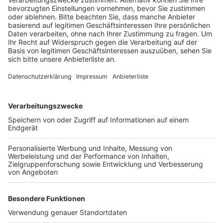
Anzeige
Der AfD-Parteitag war im Gymnasium Neue Sandkaul
und die Schulgemeinschaft hatte den Protest
organisiert. Unterstützung bekamen die
Demonstranten von den Kölner Bands Planschemalöör
und Kasalla. Sie gaben vor dem Schulgelände
Konzerte, um den Parteitag zu stören. Eine Petition
der Schüler im Vorfeld mit über 10.000 Unterschriften
gegen die AfD-Veranstaltung hatte keinen Erfolg
gehabt. Von der Stadt hieß es, dass sie die
Veranstaltung juristisch nicht verhindern könne.
Anzeige