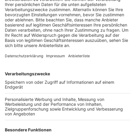
Anzeige
Mehr Überprüfungen seien nur möglich, wenn die
Polizei mit kontrollieren würde, heißt es. Außerdem
beobachtet die Stadt Köln nach eigenen Angaben eine
immer größer werdende Corona-Müdigkeit der
Bevölkerung. Während viele Städte im Rhein-Erft-Kreis
zu dem Schluss kommen, dass sich fast alle Bürger
und Gastronomen gewissenhaft an die Vorschriften
halten, ist die Lage in Köln deutlich anders. Immer
wieder fallen dort massive Verstöße und Menschen
mit rücksichtslosem Verhalten auf. Allein in der
Gastronomie gab es in den vergangenen sechs
Monaten über 500 Verstöße. Und rund 3.300 Fälle, in
denen sich Leute nicht an das Ansammlungs- und
Kontaktverbot gehalten haben. Die Mitarbeiter des