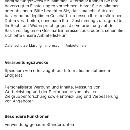
Veröffentlicht:
Freitag, 19.11.2021 13:52
Anzeige
Laut der Polizei soll ein Radfahrer am frühen
Freitagmorgen an der Moschee Benzin oder Diesel
ausgeschüttet haben. Als Mitarbeiter des
Sicherheitsdienstes den Mann ansprachen, ergriff er
die Flucht. Am Tatort habe er einen halb vollen
Kanister und mehrere Feuerzeuge zurückgelassen. Die
Polizei hat Spuren gesichert, Zeugen befragt und
Videoaufnahmen ausgewertet. Eine genaue
Beschreibung des Mannes gibt es aber noch nicht.
Anzeige