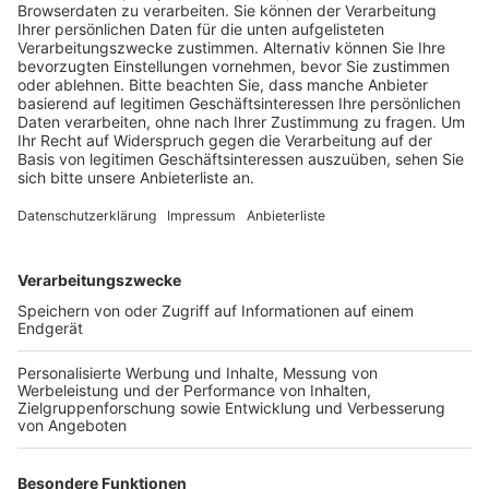
Veröffentlicht:
Dienstag, 07.06.2022 14:02
Anzeige
Der Experte ist besorgt, dass Corona, Ukraine-Krieg
und Klimawandel dazu führen, dass Finanzmittel aus
der Bildung abgezogen werden. Die internationale
Messe geht bis zum Samstag und zeigt viele
Neuheiten aus den Bereichen Kita, Schule, Hochschule
und berufliche Bildung.Unter den Ausstellern sind
Anbieter von Lehrmaterialien und Lernspielzeugen
sowie Verbände und Behörden. Ein Schwerpunkt ist die
Digitalisierung der Schulen. Außerdem geht es in
einigen der zahlreichen Diskussions- und
Weiterbildungsforen um die Integration geflüchteten
Kinder.