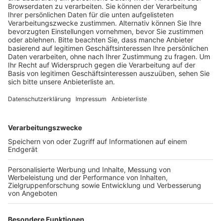
erkrankt.
Veröffentlicht:
Mittwoch, 16.09.2020 16:23
Anzeige
Hilfe gäbe es mit einem neuen Medikament, das aber
nicht von der Krankenklasse bezahlt werde. Es sei aber
möglich, das Medikament zu kaufen. Ein Kurier käme
das Geld bei den Angerufenen abholen. Insgesamt vier
solcher Schockanrufe sind der Kölner Polizei in den
letzten Tagen gemeldet worden. Eine 88-Jährige fiel
auf den Trick rein und übergab dem Kurier aus Sorge
um ihre Tochter mehrere tausend Euro. Die Polizei
warnt dringend vor dieser neuen Masche und bittet
mögliche weitere Opfer sich zu melden. Außerdem
werden Zeugen gesucht, die den kurier gesehen haben.
Der Geldabholer soll circa 30 Jahre alt, schmal und