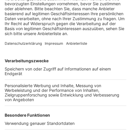
Veröffentlicht:
Mittwoch, 30.11.2022 15:40
Anzeige
Dafür wird auf der Stadtautobahn in Höhe der
Abfahrten in beiden Richtungen von 22 Uhr bis 5 Uhr
jeweils die rechte Spur gesperrt. Für den Verkehr
bleiben damit noch zwei Spuren an der Baustelle
vorbei. Die Auffahrt in Richtung Autobahnkreuz Köln-
Ost wird für die Arbeiten stundenweise gesperrt, in
Richtung Innenstadt ist die Auffahrt über verengte
Fahrstreifen möglich.
Anzeige