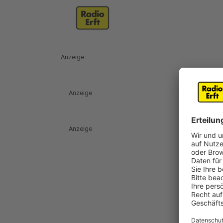
Anzeige
Anzeige
Anzeige