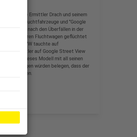
eigt, wie die Ermittler Drach und seinem
: Über die Fluchtfahrzeuge und "Google
Tatfahrzeuge nach den Überfällen in der
t einem weiteren Fluchtwagen geflüchtet
htet, dieser VW tauchte auf
en die Ermittler auf Google Street View
en genau dieses Modell mit all seinen
 Zeugenaussagen würden belegen, dass der
lbe Auto seien.