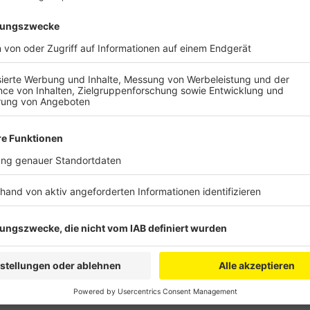
Seine Angaben haben der Öffentlichkeit erstmals gez
mutmaßlichen Komplizen auf die Spur gekommen sind
Street View". Die Angeklagten sollen die jeweiligen 
Nähe brennend abgestellt haben und sollen dann mi
sein. In Limburg seien die Täter mit einem VW geflüc
Überwachungskameras auf. Praktisch per Zufall fand
vor dem Wohnhaus des Angeklagten in den Niederland
Alleinstellungsmerkmalen wieder. Ermittlungen und
VW auf dem Video und der im Internet ein und das se
Anzeige