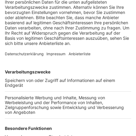
Trotzdem hat der Krisenstab der Stadt Köln
Lockerungen beschlossen.
Veröffentlicht:
Montag, 17.05.2021 15:04
Anzeige
Ab Dienstag beginnt die Ausgangsbeschränkung auch
in Köln erst um 22 Uhr und bis Mitternacht sind unter
freiem Himmel Joggen, Sport oder Spazierengehen
erlaubt. Allerdings nur alleine. Die Geschäfte und der
Handel in Köln dürfen ab Mittwoch ebenfalls auf Click-
and-Meet, also Shoppen mit Termin, umstellen.
Kunden brauchen dabei den Nachweis, dass sie
Genesen, Geimpft oder negativ getestet sind. Die
bislang gültigen Alkoholkonsumverbote und die
Verweilverbote etwa rund um das Rathaus, an der
Alfred-Schütte-Allee oder am Brüsseler Platz und