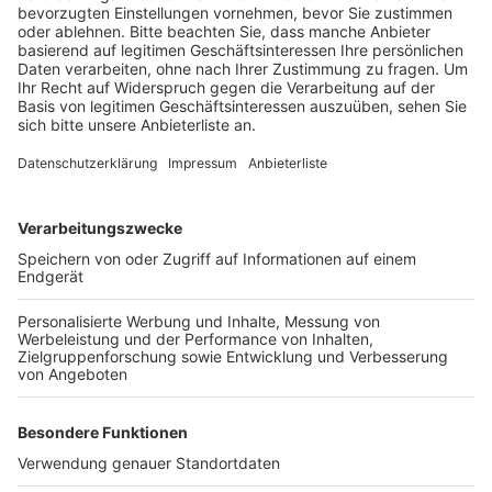
Veröffentlicht:
Freitag, 30.10.2020 14:57
Anzeige
Der Zoo hofft, dass die Schließung auf ein zeitliches
Minimum begrenzt werden kann. Denn das Hygiene-
und Sicherheitskonzept habe gezeigt, dass es
funktioniere. Außerdem sei der Zoo mit seiner
weitläufigen Anlage ein Ort für Erholung und
Zerstreuung. Sobald man wieder öffnen könne, werde
man das mitteilen. An diesem Wochenende hat der
Zoo aber noch einmal ganz normal geöffnet.
Anzeige