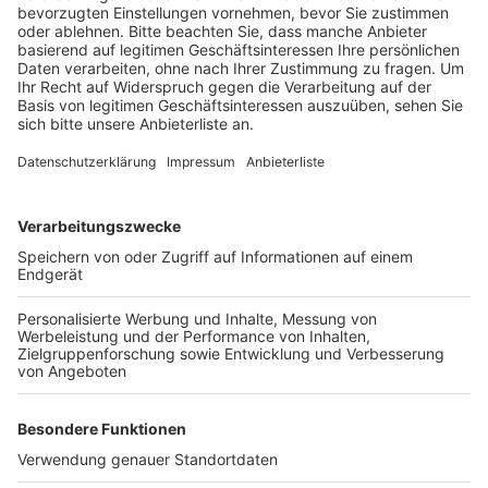
Anzeige
Perfekt, um einen Rundgang durch die Bau-Epochen zu
machern, heißt es vom Kölner Zoo. Viele Gebäude, wie
die „Villa Bodinus, ein klassizistisches Gebäude von
1863 oder das ehemalige Elefantenhaus - sie alle
stehen unter Denkmalschutz. Das gilt auch für
ehemalige Affenhaus. Es erinnert in seiner Form an
eine russisch-orthodoxe Kirche. Oder der Pavianfelsen.
Er wurde 1914 nach den Prinzipen von Carl Hagenbeck
so gebaut, dass sich die Tiere frei bewegen können.
Anzeige