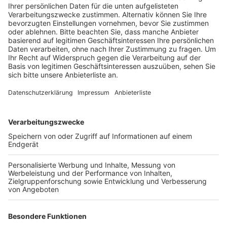
Jahres in Köln auf einen Spielsalon geschossen
haben, in dem sich Mitglieder der rivalisierenden
«Hells Angels» aufhielten.
Veröffentlicht:
Freitag, 10.07.2020 06:10
Anzeige
Einer der Angeklagten soll außerdem Schüsse auf ein
fahrendes Auto auf der Kölner Zoobrücke in Auftrag
gegeben haben. Der Wagen wurde normalerweise von
einem «Hells Angel» genutzt – am Tattag hatte sich
jedoch ein unbeteiligter 21-Jähriger das Fahrzeug
ausgeliehen - er wurde getroffen und lebensgefährlich
verletzt. In Köln hatten Streitigkeiten zwischen
Rockerbanden in der Vergangenheit häufiger für
Aufsehen gesorgt. Nach mehreren Vorfällen, bei denen
auf belebten Straßen Schüsse fielen, war die Polizei