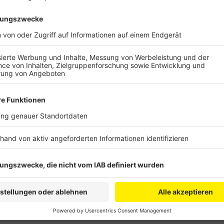
Anzeige
Außerdem verzögert sich laut KVB die Auslieferung 
Unternehmen würden es nicht schaffen, sie wie verei
die mittlerweile in die Jahre gekommen Bahnen weite
Wartung und Reparatur immer schwieriger, weil es imm
Deswegen müssten die Züge teils deutlich länger als
gibt aber auch Lichtblicke, denn es gebe erste Erfol
Werbekampagne für neues Personal, so KVB.
Anzeige