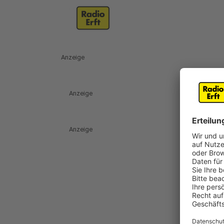
Anzeige
Anzeige
Anzeige