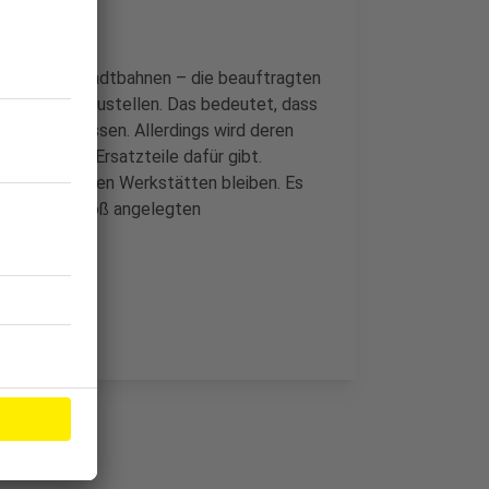
der neuen Stadtbahnen – die beauftragten
nbart fertigzustellen. Das bedeutet, dass
r fahren müssen. Allerdings wird deren
er weniger Ersatzteile dafür gibt.
 geplant in den Werkstätten bleiben. Es
ge bei der groß angelegten