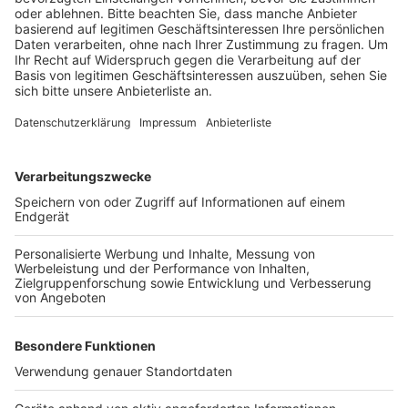
Veröffentlicht:
Donnerstag, 04.06.2020 14:11
Anzeige
Der Verkehr wird über die Industriestraße und den
Kreisverkehr "Niehler Ei" umgeleitet. Die Sperrung ist
nötig, weil der Landesbetrieb Straßen.NRW in dieser
Zeit die Lkw-Sperranlage justiert, die sie am Christi-
Himmelfahrts-Wochenende umgebaut hat.
Anzeige
Anzeige