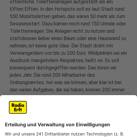
öffentliche Toilettenanlagen aufgestellt als am
Elften Elften. In den Hotspots soll es laut Stadt rund
550 Mobiltoiletten geben, das wären 50 mehr als zum
Sessionsstart. Dazu kämen noch rund 150 Urinale oder
Toilettenwagen. Die Anlagen nicht zu nutzen und
stattdessen lieber einen Baum oder eine Hauswand zu
nehmen, ist keine gute Idee. Die Stadt droht mit
Verwarngeldern von bis zu 200 Euro. Wildpinklen sei ein
Ausdruck mangelndem Respektes, heißt es. Es soll
konsequent durchgegriffen werden. Das hören wir
jedes Jahr. Die rund 200 Mitarbeiter des
Ordnungsamtes, tun was sie können, aber klar ist bei
den vielen Aufgaben, die sie haben, können 200 immer
nur Stichproben machen.
Anzeige
Rettungskräfte stehen bereit