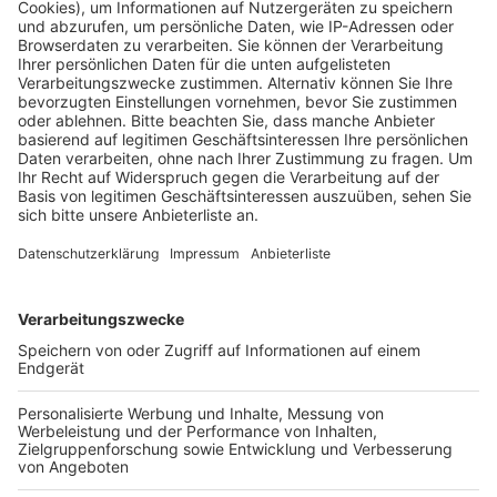
Anzeige
Während Köln feiert, stehen für die Einsatzkräfte von
Polizei, Ordnungsdienst aber auch von KVB und AWB
lange Arbeitstage an. Und auch die Kölner Feuerwehr
bereitet sich auf einen Großeinsatz an
Weiberfastnacht vor. Die Leitstelle wird personell
aufgestockt, alle Rettungswagen werden in Dienst
gestellt und am Rautenstrauch-Joest-Museum wird
vorübergehend eine eigene Rettungswache
aufgebaut. Dort, im Rathaus und im Kwartier Latäng
befinden sich an dem Tag die Einsatzleitungen der
Feuerwehr. Neben den hauptamtlichen
Feuerwehrleuten werden hunderte ehrenamtliche
Kräfte von ASB, DRK, DLRG, Johanniter und Malteser
im Einsatz sein. Sie betreiben die Unfallhilfsstellen
rund um den Heumarkt, den Alter Markt und im
Kwartier Latäng. Die Stadt wird auch Streetworker