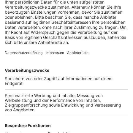
Anzeige
Spezialmatten, wie sie auch bei Konzerten in
Fußballstadien genutzt werden, sollen die Wiese am
Samstag vor den Feiernden schützen. LKW und Kräne
haben die Matten jetzt an der Uni-Mensa abgeladen.
Sie werden von Hand verlegt. Die Unwiese dient als
Ausweichfläche für das Zülpicher Viertel, sollte es
dort am Samstag zu voll werden. Türme von
Drängelgittern sind auch im Zülpicher Viertel, der
Roonstraße oder am Barbarossaplatz zu sehen. Sie
sollen am Elften im Elften einen kilometerlagen
Schutzzaun um das Viertel ziehen. Im Zülpicher Viertel
aber auch in der Kölner Altstadt oder rund um den
Ebertplatz beginnt die Stadt Köln Logistikflächen
einzurichten. Etwa für Einsatzkräfte oder
Unfallhilfestellen. Deshalb gelten an vielen Stellen der