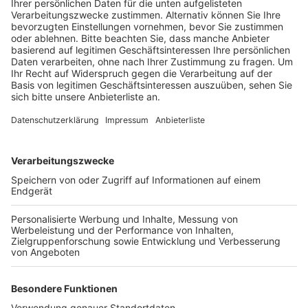
Anzeige
"Planschemalöör" auf der Bühne
Anzeige
Kurz vor den Kommunalwahlen ruft das Klimabündnis
„Fridays for Future“ am Freitag (12.09.) noch einmal zu
einer Demo in der Kölner Innenstadt auf. Unter dem
Motto „Köln kann Klima“ soll ein Zeichen für eine
klimaneutrale Zukunft gesetzt werden. Los geht es
heute Freitagnachmittag um 17:00 Uhr auf dem
Heumarkt. Neben Redebeiträgen soll auch die Kölsche
Band „Planschemalöör“ auf der Bühne stehen. Enden
soll das Ganze mit einem gemeinsamen Picknick –
erwartet werden mehrere Hundert Teilnehmer.