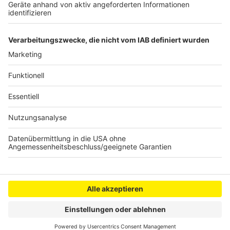
Neue Tartanbahn für Bergheimer Lukas-Podolski-
Sportpark
Anzeige
Anzeige
Anzeige
Anzeige