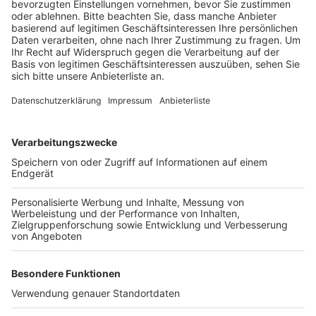
heißt die städtische Kita in der Straße „An der
Wildhecke“ dann offiziell „Kita Wildblume“.
Der neue Name ist auch ein symbolischer Neuanfang
für die städtische Einrichtung. Hier geht ein neues,
inklusives Konzept an den Start, bei dem Werte wie
Vielfalt und Partizipation der Kinder im Mittelpunkt
stehen sollen.
Anzeige
Weitere Themen von Rhein und Erft
Anzeige
Überwältigende Spendenbereitschaft in Frechen
Karnevalszug: GVG Rhein-Erft vergibt
Wurfmaterial-Restposten