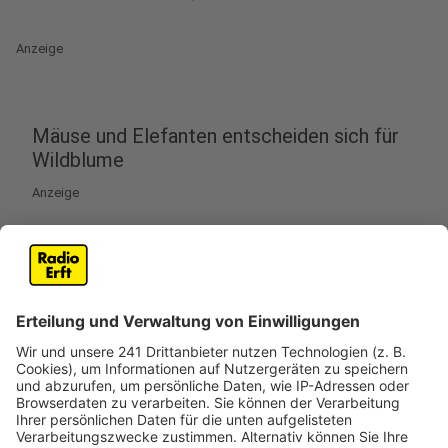
Anzeige
Mäuse und Elefanten entscheiden sich für
Wildblume
Anzeige
Aus dem Montessori-Kinderhaus in Bedburg-
Kirchtroisdorf wird die „Kita Wildblume“. Und alle
durften mitmachen: 40 Kinder aus der Mäuse- und der
Elefantengruppe haben gemeinsam mit ihren Eltern
geholfen. Es gab eine richtige Wahl mit Urne,
Stimmzettel und Auszählung, sagt die Leiterin der
Kita, Claudia Schultes. Und das Ergebnis war mit 19
Stimmen eindeutig. Ab dem kommenden Kita-Jahr