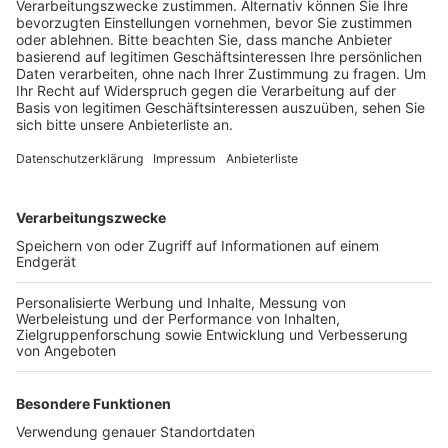
Veröffentlicht:
Freitag, 06.09.2019 15:09
Anzeige
Für das neue Kinder- und Jugendhaus wurde das
ehemalige Küsterhaus umgebaut. Bei den Bauarbeiten
stellte sich heraus, dass der gesamte Dachstuhl und
viele Innenbereiche marode waren. Mit Hilfe der
Kirchengemeinde sowie von Spendern und
ehrenamtlichen Helfern wurde das Dach erneuert und
auch das Innere des Hauses saniert. Die Arbeiten
haben über ein Jahr gedauert.
Anzeige