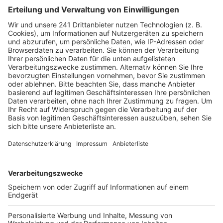
der Stadt Kerpen recht gegeben.
Veröffentlicht:
Freitag, 16.06.2023 13:15
Anzeige
In erster Instanz hatte das noch anders ausgesehen:
da hatte das Kölner Verwaltungsgericht noch für den
betroffenen Baumhausbewohner entschieden.
Dagegen war die Stadt Kerpen gerichtlich
vorgegangen und hatte jetzt mit ihrer Berufung Erfolg.
Nach Auffassung des Gerichts waren Räumung und
Beseitigung des Baumhauses rechtmäßig. Es sei nicht
genehmigt gewesen und habe insbesondere gegen
Vorschriften zum Brandschutz verstoßen. Für die
Richter steht auch fest, dass der Weisung des Landes
NRW an die Stadt Kerpen zur Räumung keine
sachfremden Erwägungen zugrunde lagen, also der