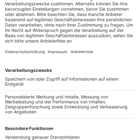
Veröffentlicht:
Montag, 04.03.2024 14:20
Anzeige
Die Industrie- und Handelskammer lädt zum Azubi-
Speed-Dating ins RheinEnergieStadion. Rund 80 Firmen
haben freie Ausbildungsplätze in mehr als 70 Berufen
zu vergeben. Zehnminütige Speed-Dates mit
Unternehmen gibt es von 9 bis 15 Uhr. In der Jahnhalle
in Kerpen läuft am Nachmittag zwischen 15 Uhr und 19
Uhr die Check in Ausbildungsbörse. Hier werden die
Bewerbungsmappen der Jugendlichen gecheckt und
es gibt ein Meet and Greet mit lokalen Arbeitgebern,
die noch Ausbildungsplätze für dieses Jahr offen
haben.
Anzeige