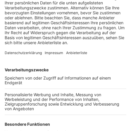
dann um die Mobilstationen, die Nutzern ja das
Umsteigen zwischen verschiedenen
Verkehrsmitteln einfacher machen sollen.
Veröffentlicht:
Montag, 21.09.2020 14:24
Anzeige
Die Mitglieder eines Forschungsprojektes wollen
wissen, wie die Nutzer die Mobilstationen
wahrnehmen, welche Verbesserungen sie sich
wünschen und ob sich ihr Mobilverhalten durch die
Stationen verändert hat. Zusätzlich werden Menschen
drumherum gefragt, vor allem Autofahrer. Sie sollen
verraten, für welche Strecken sie das Auto nutzen –
und warum sie nicht Alternativen über die Mobilstation
nutzen. Ziel des Projektes ist des, den Verkehr in der
Region nachhaltiger zu machen und die verschiedenen