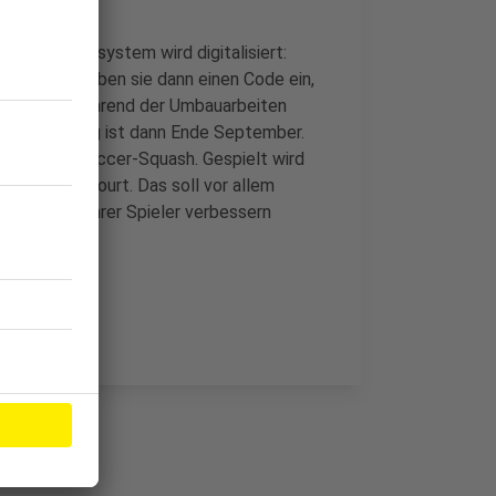
 Buchungssystem wird digitalisiert:
n. Vor Ort geben sie dann einen Code ein,
ktivieren. Während der Umbauarbeiten
ielle Eröffnung ist dann Ende September.
erlanden: Soccer-Squash. Gespielt wird
en Soccer-Court. Das soll vor allem
usstechnik ihrer Spieler verbessern