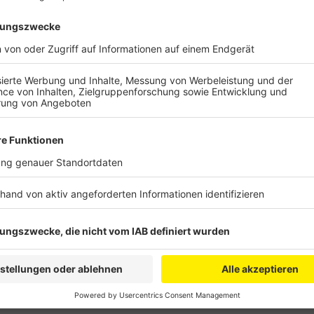
Im Moment können nur zwei gemietet werden. Und das
Sportler können sich künftig ihre Plätze online buche
um in die Halle zu kommen und die Beleuchtung zu a
läuft der Betrieb weiter, aber auf Sparflamme. Offiz
Dann wohl auch mit einer Trendsportart aus den Nied
mit einem Fußball und ohne Schläger auf dem normal
Fußballvereine locken, die so die Wendigkeit und Sch
wollen.
Anzeige