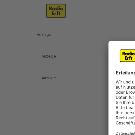
Anzeige
Anzeige
Anzeige