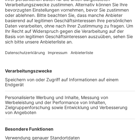
Anzeige
Mit beginn der Heizperiode klingeln die angeblichen
Stadtwerkemitarbeiter vor allem an den Haustüren
älterer Kerpener und bieten eine kostenlose
Energieberatung an. Im Beratungsgespräch werden
dann Schäden an Fenstern, Dämmung oder Dach
gefunden, wo angeblich dringender Handlungsbedarf
besteht, warnt die Stadt. Viele erschrockene
Hauseigentümer lassen sich dann zu Aufträgen
überreden. Laut der Stadt Kerpen sind aktuell wegen
der Pandemie keine Mitarbeiter der Stadtwerke
Kerpen unterwegs. Sie warnt ausdrücklich davor, sich
am Telefon oder an der Haustür unter Druck setzen zu
lassen und empfiehlt, niemanden ohne Berechtigung in
die Wohnung zu lassen.